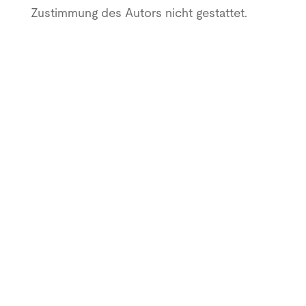
Zustimmung des Autors nicht gestattet.
MMT Network GmbH
Helmholtzstr. 2-9 A.03.070
10587 Berlin
Tel : +49 30 310 172 21
Geschäftsführung
Dipl.-Ing. Ralf Bauer-Diefenbach
Eintragung im Handelsregister
Registergericht: Berlin-Charlottenburg