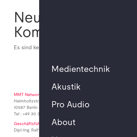
Neueste
Kommentare
Es sind keine Kommentare vorhanden.
Medientechnik
Akustik
MMT Network GmbH
Helmholtzstr. 2-9 A.03.070
Pro Audio
10587 Berlin
Tel : +49 30 310 172 21
About
Geschäftsführung
Dipl.-Ing. Ralf Bauer-Diefenbach