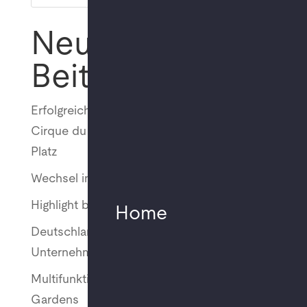
Neueste
Beiträge
Erfolgreich umgesetzt: MMT unterstützt
Cirque du Soleil bei „ALIZÉ“ am Potsdamer
Platz
Wechsel in der Geschäftsführung
Highlight bei Young Euro Classic 2025
Home
Deutschlandweite Offices für „Big Four“
Unternehmen
Multifunktionale Nutzung im Studio 1 Atelier
Gardens