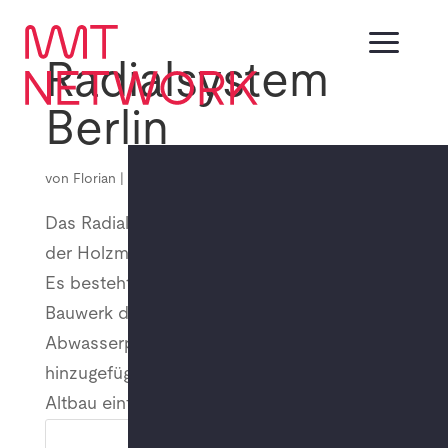
a
Radialsystem
Berlin
EN
DE
von
Florian
|
Juni 22, 2023
Das Radialsystem ist ein Kulturzentrum in
der Holzmarktstraße in Berlin Friedrichshain.
Es besteht aus dem „Denkmalschutz“
Bauwerk des ehemaligen
Abwasserpumpwerks sowie einem 2006
hinzugefügten neuen Gebäudeteil, der den
Altbau einfasst und überbrückt....
Suchen