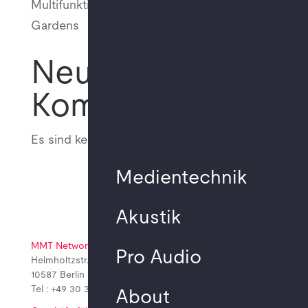
Multifunktionale Nutzung im Studio 1 Atelier
Gardens
Neueste
Kommentare
Es sind keine Kommentare vorhanden.
Medientechnik
Akustik
MMT Network GmbH
Pro Audio
Helmholtzstr. 2-9 A.03.070
10587 Berlin
Tel : +49 30 310 172 21
About