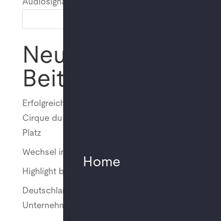
Audiosignalverarbeitung sowie...
Suchen
Neueste
Beiträge
Erfolgreich umgesetzt: MMT unterstützt
Cirque du Soleil bei „ALIZÉ“ am Potsdamer
Platz
Wechsel in der Geschäftsführung
Home
Highlight bei Young Euro Classic 2025
Deutschlandweite Offices für „Big Four“
Unternehmen