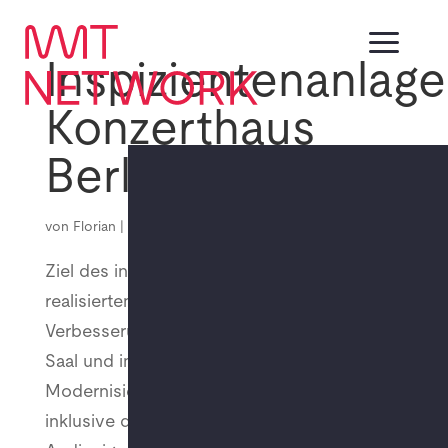
a
Inspizientenanlage
Konzerthaus
Berlin
EN
DE
von
Florian
|
Sep. 7, 2023
Ziel des insgesamt von 2013 bis 2023
realisierten Großprojekts war neben der
Verbesserung der Raumakustik im Großen
Saal und im Werner-Otto-Saal einerseits die
Modernisierung der Tonregietechnik
inklusive digitalem Mischpult und