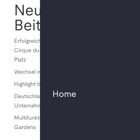
Neueste
Beiträge
Erfolgreich umgesetzt: MMT unterstützt
Cirque du Soleil bei „ALIZÉ“ am Potsdamer
Platz
Wechsel in der Geschäftsführung
Highlight bei Young Euro Classic 2025
Home
Deutschlandweite Offices für „Big Four“
Unternehmen
Multifunktionale Nutzung im Studio 1 Atelier
Gardens