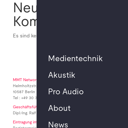
Neueste
Kommentare
Es sind keine Kommentare vorhanden.
Medientechnik
Akustik
MMT Network GmbH
Helmholtzstr. 2-9 A.03.070
Pro Audio
10587 Berlin
Tel : +49 30 310 172 21
About
Geschäftsführung
Dipl.-Ing. Ralf Bauer-Diefenbach
Eintragung im Handelsregister
News