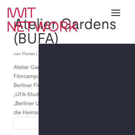
a
Atelier Gardens
(BUFA)
EN
DE
von
Florian
|
Dez. 13, 2023
Atelier Gardens ist ein 6 Hektar großer
Filmcampus mit Blick auf den berühmten
Berliner Flughafen Tempelhof. Früher als
„UFA-Studios Tempelhof“ und später als
„Berliner Union-Film“ (BUFA) bekannt, war es
die Heimat der Pioniere des Films und...
Suchen