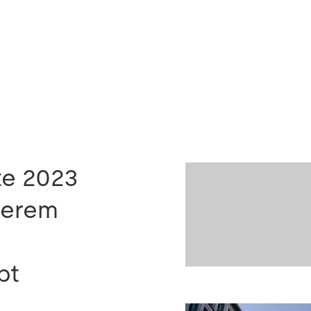
te 2023
derem
pt